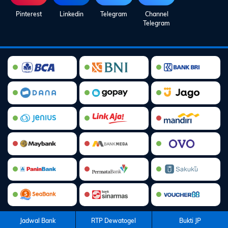
Arcade
Pinterest
Linkedin
Telegram
Channel
Telegram
Deposit
History
Referral
Promosi
Hubungi
Kami
Download
6 ©
WATOGEL
right
Jadwal Bank
RTP Dewatogel
Bukti JP
erved