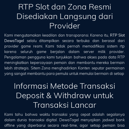
RTP Slot dan Zona Resmi
Disediakan Langsung dari
Provider
Kami mengutamakan keadilan dan transparansi. Karena itu,
RTP Slot
DewaTogel
selalu ditampilkan secara terbuka dan berasal dari
provider game resmi. Kami tidak pernah memodifikasi sistem rtp
karena seluruh game berjalan dalam server milik provider.
Pengalaman pengguna kami tunjukkan bahwa akses pada data RTP
meningkatkan kepercayaan pemain dan membantu mereka bermain
lebih strategis. Sitem Zona menghadirkan Konten seputar permainan
yang sangat membantu para pemula untuk memulai bermain di setiap
Informasi Metode Transaksi
Deposit & Withdraw untuk
Transaksi Lancar
Kami tahu bahwa waktu transaksi yang cepat adalah segalanya
dalam dunia transaksi digital. DewaTogel menyajikan jadwal bank
offline yang diperbarui secara real-time, agar setiap pemain bisa