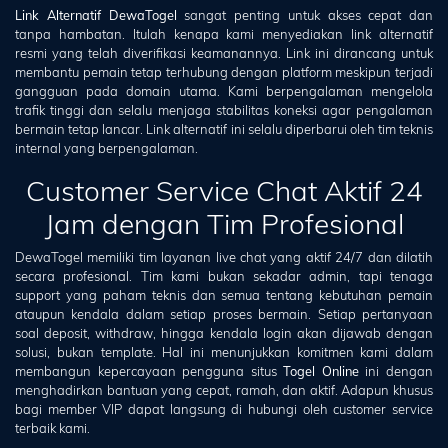
Link Alternatif DewaTogel
sangat penting untuk akses cepat dan
tanpa hambatan. Itulah kenapa kami menyediakan link alternatif
resmi yang telah diverifikasi keamanannya. Link ini dirancang untuk
membantu pemain tetap terhubung dengan platform meskipun terjadi
gangguan pada domain utama. Kami berpengalaman mengelola
trafik tinggi dan selalu menjaga stabilitas koneksi agar pengalaman
bermain tetap lancar. Link alternatif ini selalu diperbarui oleh tim teknis
internal yang berpengalaman.
Customer Service Chat Aktif 24
Jam dengan Tim Profesional
DewaTogel memiliki tim layanan live chat yang aktif 24/7 dan dilatih
secara profesional. Tim kami bukan sekadar admin, tapi tenaga
support yang paham teknis dan semua tentang kebutuhan pemain
ataupun kendala dalam setiap proses bermain. Setiap pertanyaan
soal deposit, withdraw, hingga kendala login akan dijawab dengan
solusi, bukan template. Hal ini menunjukkan komitmen kami dalam
membangun kepercayaan pengguna situs
Togel Online
ini dengan
menghadirkan bantuan yang cepat, ramah, dan aktif. Adapun khusus
bagi member VIP dapat langsung di hubungi oleh customer service
terbaik kami.