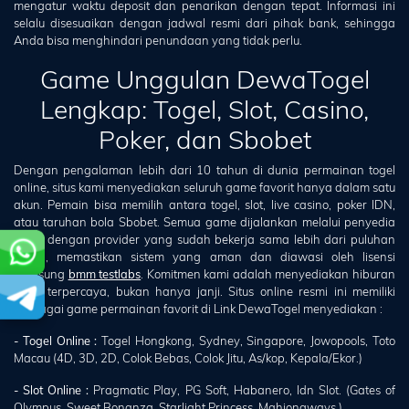
mengatur waktu deposit dan penarikan dengan tepat. Informasi ini
selalu disesuaikan dengan jadwal resmi dari pihak bank, sehingga
Anda bisa menghindari penundaan yang tidak perlu.
Game Unggulan DewaTogel
Lengkap: Togel, Slot, Casino,
Poker, dan Sbobet
Dengan pengalaman lebih dari 10 tahun di dunia permainan togel
online, situs kami menyediakan seluruh game favorit hanya dalam satu
akun. Pemain bisa memilih antara togel, slot, live casino, poker IDN,
atau taruhan bola Sbobet. Semua game dijalankan melalui penyedia
resmi dengan provider yang sudah bekerja sama lebih dari puluhan
tahun, memastikan sistem yang aman dan diawasi oleh lisensi
langsung
bmm testlabs
. Komitmen kami adalah menyediakan hiburan
yang terpercaya, bukan hanya janji. Situs online resmi ini memiliki
berbagai game permainan favorit di Link DewaTogel menyediakan :
- Togel Online :
Togel Hongkong, Sydney, Singapore, Jowopools, Toto
Macau (4D, 3D, 2D, Colok Bebas, Colok Jitu, As/kop, Kepala/Ekor.)
- Slot Online :
Pragmatic Play, PG Soft, Habanero, Idn Slot. (Gates of
Olympus, Sweet Bonanza, Starlight Princess, Mahjongways.)